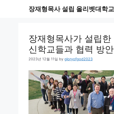
Skip
장재형목사 설립 올리벳대학교
to
content
장재형목사가 설립한 
신학교들과 협력 방안
2023년 12월 11일
by
gloryofgod2023