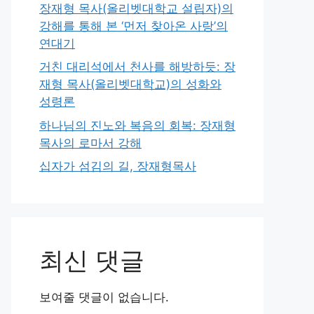
장재형 목사(올리벳대학교 설립자)의
강해를 통해 본 ‘먼저 찾아온 사랑’의
연대기
거친 대리석에서 천사를 해방하듯: 장
재형 목사(올리벳대학교)의 성화와
성령론
하나님의 진노와 복음의 회복: 장재형
목사의 로마서 강해
십자가 섬김의 길, 장재형목사
최신 댓글
보여줄 댓글이 없습니다.