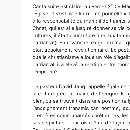
Car la suite est claire, au verset 25 : «
l’Église et s’est livré lui-même pour elle
à la responsabilité du mari : il doit aime
Christ, qui est allé jusqu’à donner sa vie p
cultures, il était courant de dire aux fem
patriarcat). En revanche, exiger du mari qu
était absolument révolutionnaire. Le paste
que le christianisme a joué un rôle d’égali
patriarcal, il a élevé la relation entre l’
réciprocité.
Le pasteur David Jang rappelle également 
la culture gréco-romaine de l’époque. En
bien, ou se trouvait dans une position rel
l’enseignement transmis par l’homme, lequ
premières communautés chrétiennes, les
la vie spirituelle, parfois même de façon 
Paul écrit en 1 Corinthiens 14 pour tempér