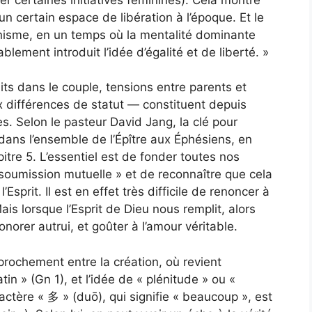
n certain espace de libération à l’époque. Et le
anisme, en un temps où la mentalité dominante
lement introduit l’idée d’égalité et de liberté. »
its dans le couple, tensions entre parents et
x différences de statut — constituent depuis
. Selon le pasteur David Jang, la clé pour
dans l’ensemble de l’Épître aux Éphésiens, en
itre 5. L’essentiel est de fonder toutes nos
 soumission mutuelle » et de reconnaître que cela
Esprit. Il est en effet très difficile de renoncer à
is lorsque l’Esprit de Dieu nous remplit, alors
rer autrui, et goûter à l’amour véritable.
prochement entre la création, où revient
matin » (Gn 1), et l’idée de « plénitude » ou «
ractère « 多 » (duō), qui signifie « beaucoup », est