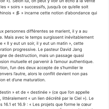
oir »). Selon lui, on peut y voir un écho à la vérité
les « soirs » successifs, jusqu’à ce qu’elle soit
hinois « 多 » incarne cette notion d’abondance qui
ux personnes différentes se marient, il y a au
. Mais avec le temps surgissent inévitablement
« Il y eut un soir, il y eut un matin », cette
ation progressive. Le pasteur David Jang
signe de destruction, mais un passage quasi
sion mutuelle et parvenir à l’amour authentique.
ion, l’un des deux accepte de s’humilier le
nvers l’autre, alors le conflit devient non pas
ion et d’une maturation.
 destin » et de « destinée » (ce que l’on appelle
ttéralement « un lien décrété par le Ciel »). Le
 16.1 et 16.9 : « Les projets que forme le cœur