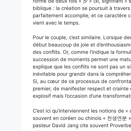
formé de deux fois « 夕 » (xī, signifiant « s
biblique : la création se poursuit à travers 
parfaitement accomplie, et ce caractère c
vient avec le temps.
Pour le couple, c’est similaire. Lorsque de
début beaucoup de joie et d’enthousiasme
des conflits. Or, comme l’indique la formule 
succession de moments permet une matur
explique que les conflits ne sont pas un 
inévitable pour grandir dans la compréhen
Si, au cœur de ce processus de confrontat
premier, de manifester respect et crainte e
explosif mais l’occasion d’une transformat
C’est ici qu’interviennent les notions de «
souvent en coréen ou chinois « 천생연분 », li
pasteur David Jang cite souvent Proverbes