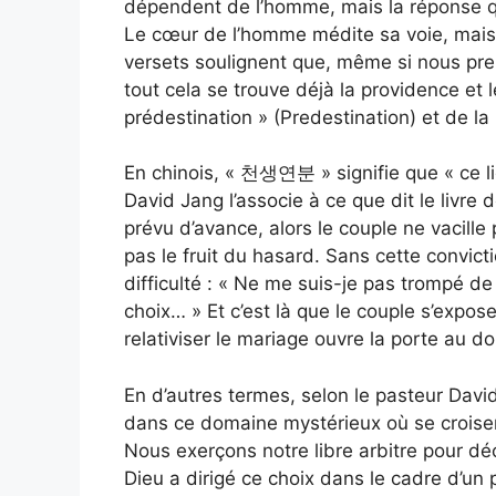
dépendent de l’homme, mais la réponse que
Le cœur de l’homme médite sa voie, mais c’
versets soulignent que, même si nous preno
tout cela se trouve déjà la providence et l
prédestination » (Predestination) et de la
En chinois, « 천생연분 » signifie que « ce lie
David Jang l’associe à ce que dit le livre
prévu d’avance, alors le couple ne vacille
pas le fruit du hasard. Sans cette convict
difficulté : « Ne me suis-je pas trompé de
choix… » Et c’est là que le couple s’expose
relativiser le mariage ouvre la porte au dout
En d’autres termes, selon le pasteur David
dans ce domaine mystérieux où se croisent
Nous exerçons notre libre arbitre pour d
Dieu a dirigé ce choix dans le cadre d’un p