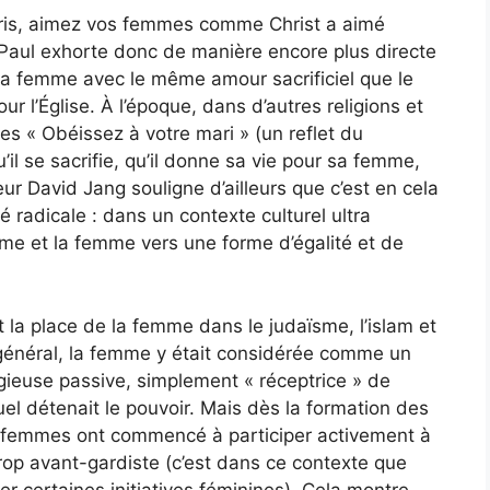
 Maris, aimez vos femmes comme Christ a aimé
 ». Paul exhorte donc de manière encore plus directe
r sa femme avec le même amour sacrificiel que le
our l’Église. À l’époque, dans d’autres religions et
mes « Obéissez à votre mari » (un reflet du
’il se sacrifie, qu’il donne sa vie pour sa femme,
ur David Jang souligne d’ailleurs que c’est en cela
té radicale : dans un contexte culturel ultra
homme et la femme vers une forme d’égalité et de
la place de la femme dans le judaïsme, l’islam et
 général, la femme y était considérée comme un
igieuse passive, simplement « réceptrice » de
el détenait le pouvoir. Mais dès la formation des
 femmes ont commencé à participer activement à
trop avant-gardiste (c’est dans ce contexte que
er certaines initiatives féminines). Cela montre