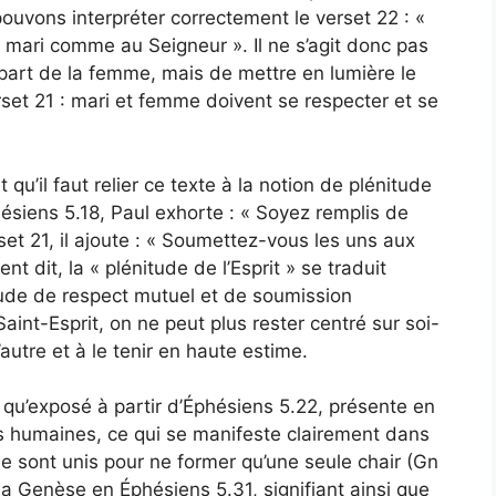
vons interpréter correctement le verset 22 : «
mari comme au Seigneur ». Il ne s’agit donc pas
 part de la femme, mais de mettre en lumière le
rset 21 : mari et femme doivent se respecter et se
u’il faut relier ce texte à la notion de plénitude
phésiens 5.18, Paul exhorte : « Soyez remplis de
set 21, il ajoute : « Soumettez-vous les uns aux
t dit, la « plénitude de l’Esprit » se traduit
ude de respect mutuel et de soumission
Saint-Esprit, on ne peut plus rester centré sur soi-
autre et à le tenir en haute estime.
 qu’exposé à partir d’Éphésiens 5.22, présente en
ns humaines, ce qui se manifeste clairement dans
me sont unis pour ne former qu’une seule chair (Gn
la Genèse en Éphésiens 5.31, signifiant ainsi que