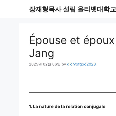
Skip
장재형목사 설립 올리벳대학교
to
content
Épouse et époux
Jang
2025년 02월 06일
by
gloryofgod2023
1. La nature de la relation conjugale