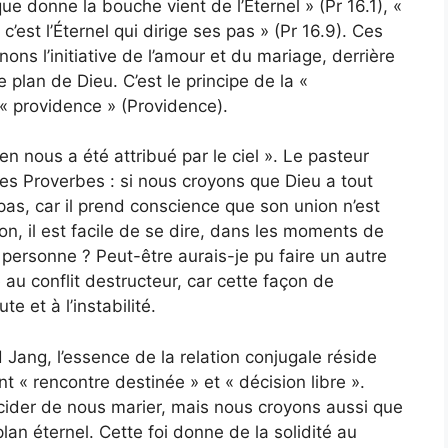
 donne la bouche vient de l’Éternel » (Pr 16.1), «
est l’Éternel qui dirige ses pas » (Pr 16.9). Ces
ns l’initiative de l’amour et du mariage, derrière
e plan de Dieu. C’est le principe de la «
 « providence » (Providence).
n nous a été attribué par le ciel ». Le pasteur
 des Proverbes : si nous croyons que Dieu a tout
 pas, car il prend conscience que son union n’est
ion, il est facile de se dire, dans les moments de
 personne ? Peut-être aurais-je pu faire un autre
 au conflit destructeur, car cette façon de
e et à l’instabilité.
 Jang, l’essence de la relation conjugale réside
 « rencontre destinée » et « décision libre ».
écider de nous marier, mais nous croyons aussi que
lan éternel. Cette foi donne de la solidité au